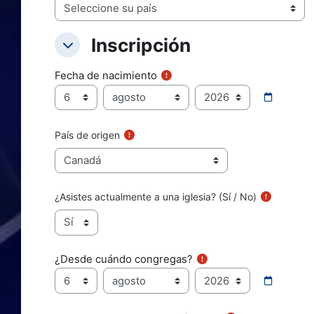
Inscripción
Inscripción
Inscripción
Fecha de nacimiento
Día
Mes
Año
Fecha de nacimiento
País de origen
¿Asistes actualmente a una iglesia? (Sí / No)
¿Desde cuándo congregas?
Día
Mes
Año
¿Desde cuándo congregas?